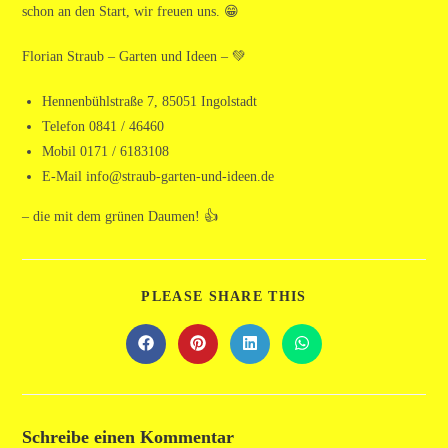
schon an den Start, wir freuen uns. 😁
Florian Straub – Garten und Ideen – 💚
Hennenbühlstraße 7, 85051 Ingolstadt
Telefon 0841 / 46460
Mobil 0171 / 6183108
E-Mail info@straub-garten-und-ideen.de
– die mit dem grünen Daumen! 👍
DIESEN
PLEASE SHARE THIS
INHALT
TEILEN
Öffnet
Öffnet
Öffnet
Öffnet
in
in
in
in
einem
einem
einem
einem
neuen
neuen
neuen
neuen
Fenster
Fenster
Fenster
Fenster
Schreibe einen Kommentar