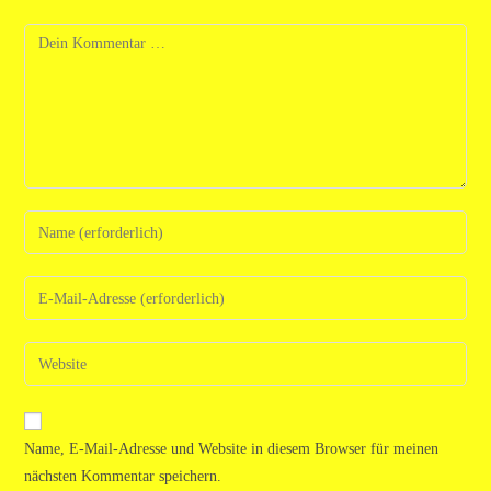
Kommentar
Gib
deinen
Namen
Gib
oder
deine
Benutzernamen
E-
Gib
zum
Mail-
deine
Kommentieren
Adresse
Website-
ein
zum
URL
Name, E-Mail-Adresse und Website in diesem Browser für meinen
Kommentieren
ein
nächsten Kommentar speichern.
ein