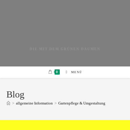
Zum
Inhalt
springen
DIE MIT DEM GRÜNEN DAUMEN
0
MENÜ
Blog
>
allgemeine Information
>
Gartenpflege & Umgestaltung