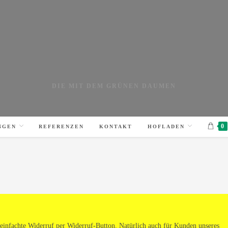
DIE MIT DEM GRÜNEN DAUMEN
0
NGEN
REFERENZEN
KONTAKT
HOFLADEN
ereinfachte Widerruf per Widerruf-Button. Natürlich auch für Kunden unseres