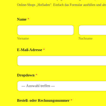
Online-Shops „Hofladen“. Einfach das Formular ausfüllen und ab
Name
*
Vorname
Nachname
(
E-Mail-Adresse
*
f
a
l
l
s
D
Dropdown
*
r
o
p
d
o
w
Bestell- oder Rechnungsnummer
*
n