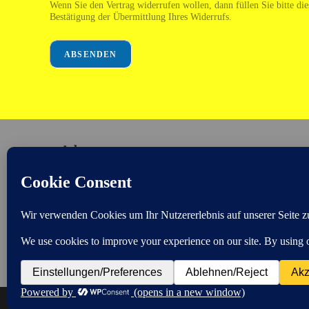
Wenn Sie den Vertrag widerrufen wollen, dann füllen Sie bitte di
Bestätigung der Übermittlung Ihres Widerrufs.
ABSENDEN
Adresse
Florian Straub - Garten und Ideen
Hennenbühlstr. 7
85051 Ingolstadt
Copyright 2025 Florian Straub - Site built by https://wackerl.de