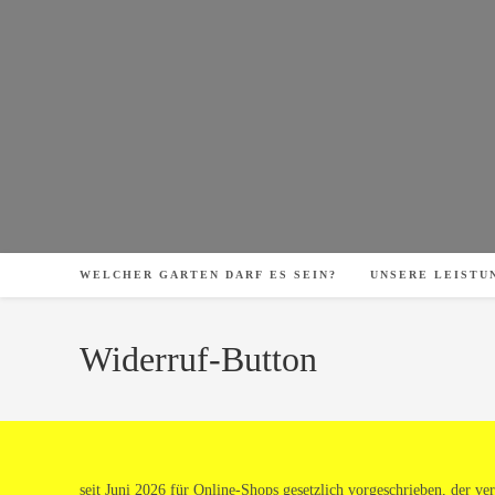
Zum
Inhalt
springen
WELCHER GARTEN DARF ES SEIN?
UNSERE LEISTU
Widerruf-Button
seit Juni 2026 für Online-Shops gesetzlich vorgeschrieben, der v