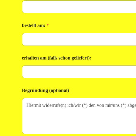
e
r
h
a
bestellt am:
*
l
t
e
n
erhalten am (falls schon geliefert):
Begründung (optional)