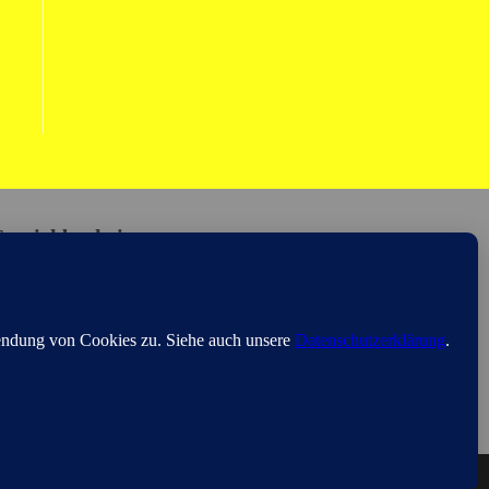
Erreichbarkeit
ie erreichen uns in der Regel
on 8:00 bis 17:00 Uhr,
ermine nach Vereinbarung
Startseite
Widerruf-Button
Impressum
Datenschutzerklärung