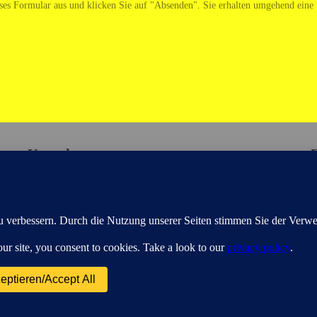
eses Formular aus und klicken Sie auf "Absenden". Sie erhalten umgehend eine
Kontakt
Tel 0841/46460 - Fax 46946
S
E-Mail info@straub-garten-und-ideen.de
v
zum Kontaktformular
T